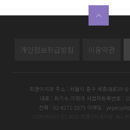
개인정보취급방침
이용약관
최앤이치과 주소 : 서울시 중구 세종대로39 
대표 : 최기수,이정아
사업자등록번호 : 104
전화 : 02-6271-2875
이메일 : yepeople
COPYRIGHT (C) 2020 최앤이치과의원. ALL R