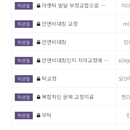
아랫턱 발달 부정교합으로 …
미
턱관절
안면비대칭 교정
m
턱관절
안면비대칭
민
턱관절
안면비대칭인지 치아교정에 …
sOej
턱관절
턱교정
오O
턱관절
복합적인 문제 교정치료
찐
턱관절
무턱
턱관절