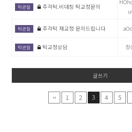
HOh
주걱턱.비대칭 턱교정문의
턱관절
u
주걱턱 재교정 문의드립니다
aO
턱관절
턱교정상담
장
턱관절
글쓰기
3
끝
1
2
4
5