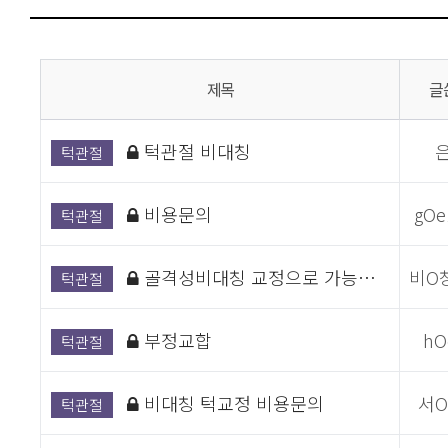
제목
글
턱관절 비대칭
턱관절
비용문의
gOe
턱관절
골격성비대칭 교정으로 가능…
비O
턱관절
부정교합
hO
턱관절
비대칭 턱교정 비용문의
서
턱관절