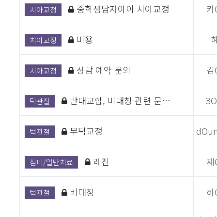
중학생남자아이 치아교정
카
치아교정
비용
치아교정
상담 예약 문의
김
치아교정
반대교합, 비대칭 관련 문…
3
턱관절
무턱교정
dOu
턱관절
레진
제
심미/일반치료
비대칭
하
턱관절