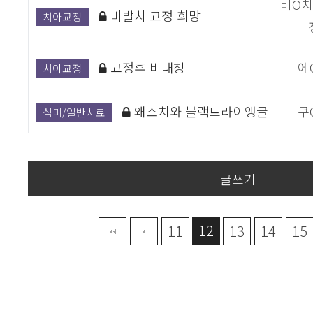
비O
비발치 교정 희망
치아교정
교정후 비대칭
에
치아교정
왜소치와 블랙트라이앵글
쿠
심미/일반치료
글쓰기
12
맨끝
11
13
14
15