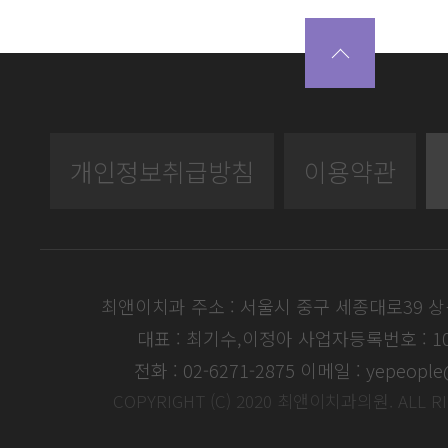
개인정보취급방침
이용약관
최앤이치과 주소 : 서울시 중구 세종대로39 
대표 : 최기수,이정아
사업자등록번호 : 104
전화 : 02-6271-2875
이메일 : yepeople
COPYRIGHT (C) 2020 최앤이치과의원. ALL R