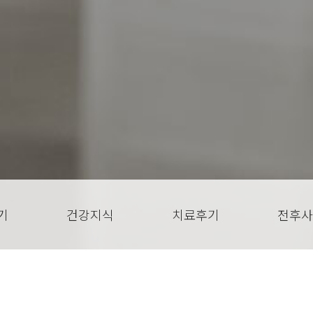
기
건강지식
치료후기
전후사