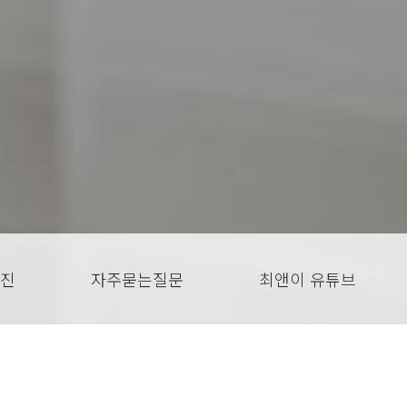
진
자주묻는질문
최앤이 유튜브