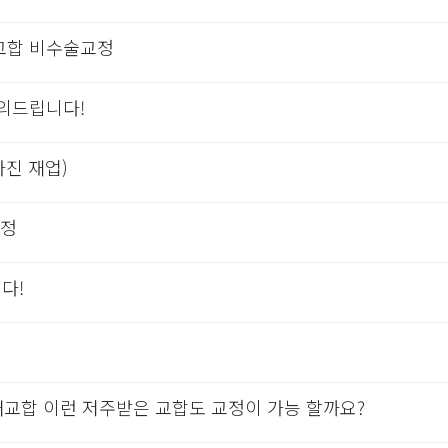
교합 비수술교정
의드립니다!
사진 재업)
교정
다!
대교합 이런 저주받은 교합도 교정이 가능 할까요?