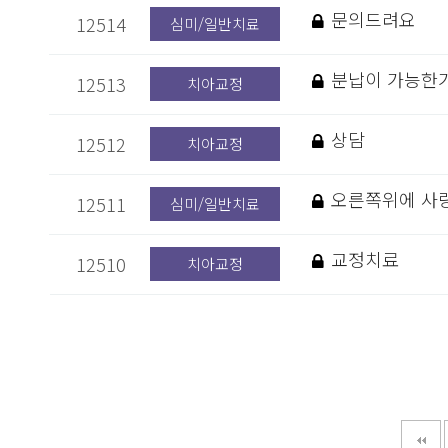
문의드려요
12514
심미/일반치료
분납이 가능한
12513
치아교정
상담
12512
치아교정
오른쪽위에 사랑
12511
심미/일반치료
교정치료
12510
치아교정
다