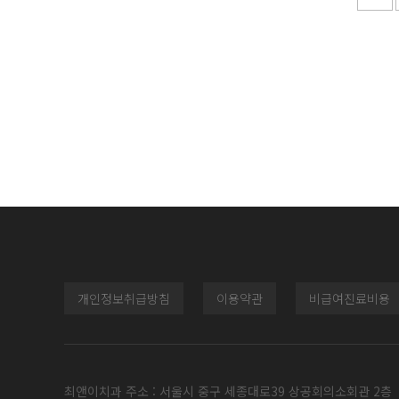
개인정보취급방침
이용약관
비급여진료비용
최앤이치과 주소 : 서울시 중구 세종대로39 상공회의소회관 2층