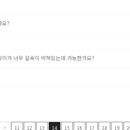
가요?
이가 너무 깊숙이 박혀있는데 가능한가요?
음
맨끝
11
12
13
14
15
16
17
18
19
2