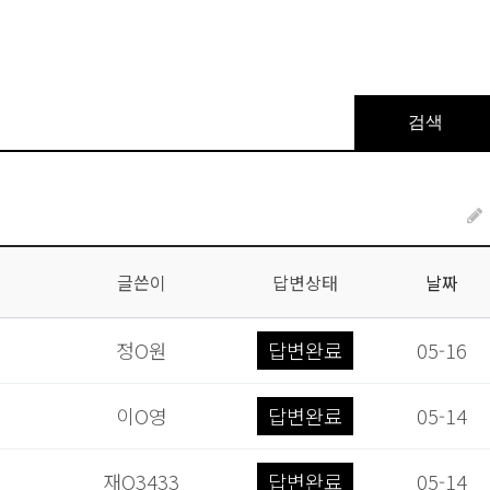
검색
글쓴이
답변상태
날짜
정O원
답변완료
05-16
이O영
답변완료
05-14
재O3433
답변완료
05-14