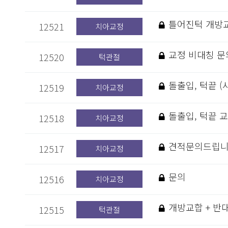
틀어진턱 개방
12521
치아교정
교정 비대칭 문
12520
턱관절
돌출입, 턱끝 (
12519
치아교정
돌출입, 턱끝 
12518
치아교정
견적문의드립니
12517
치아교정
문의
12516
치아교정
개방교합 + 반
12515
턱관절