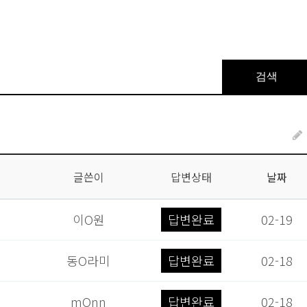
검색
글쓴이
답변상태
날짜
이O원
답변완료
02-19
동O라미
답변완료
02-18
mOnn
답변완료
02-18