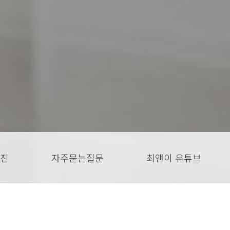
진
자주묻는질문
최앤이 유튜브