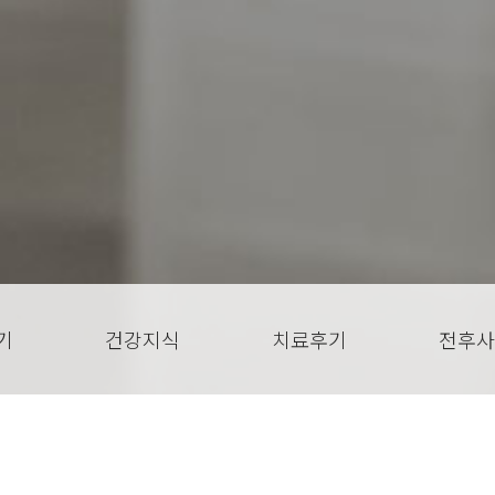
기
건강지식
치료후기
전후사