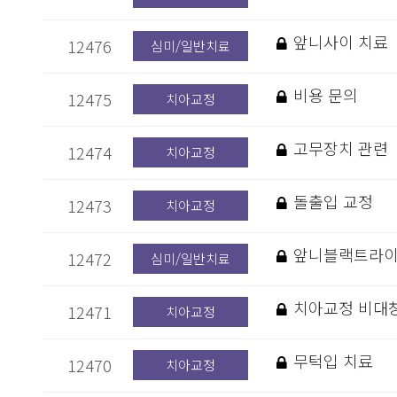
앞니사이 치료
12476
심미/일반치료
비용 문의
12475
치아교정
고무장치 관련
12474
치아교정
돌출입 교정
12473
치아교정
앞니블랙트라
12472
심미/일반치료
치아교정 비대칭
12471
치아교정
무턱입 치료
12470
치아교정