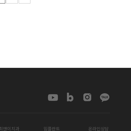
최앤이치과
임플란트
온라인상담