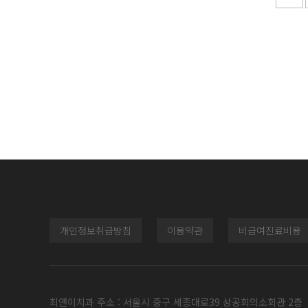
개인정보취급방침
이용약관
비급여진료비용
최앤이치과 주소 : 서울시 중구 세종대로39 상공회의소회관 2층