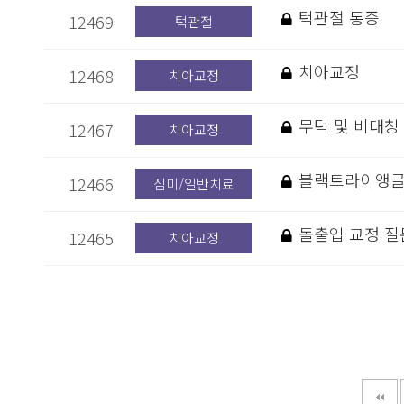
턱관절 통증
12469
턱관절
치아교정
12468
치아교정
무턱 및 비대칭
12467
치아교정
블랙트라이앵글
12466
심미/일반치료
돌출입 교정 질
12465
치아교정
다