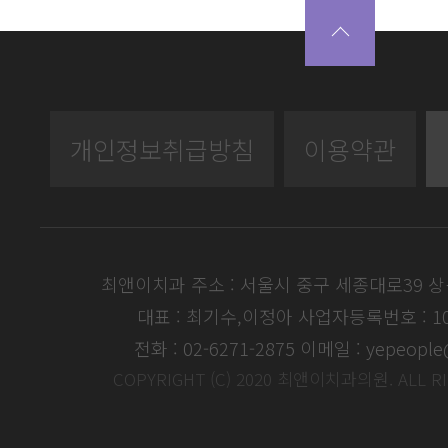
개인정보취급방침
이용약관
최앤이치과 주소 : 서울시 중구 세종대로39 
대표 : 최기수,이정아
사업자등록번호 : 104
전화 : 02-6271-2875
이메일 : yepeople
COPYRIGHT (C) 2020 최앤이치과의원. ALL R