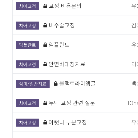
교정 비용문의
유
치아교정
비수술교정
김
치아교정
임플란트
유
임플란트
안면비대칭치료
이
치아교정
블랙트라이앵글
백
심미/일반치료
무턱 교정 관련 질문
lOn
치아교정
아랫니 부분교정
유
치아교정