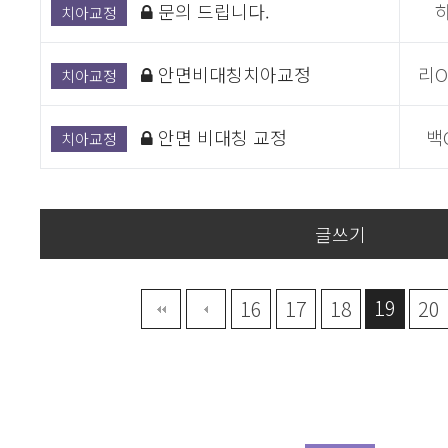
문의 드립니다.
치아교정
안면비대칭치아교정
리
치아교정
안면 비대칭 교정
백
치아교정
글쓰기
19
맨끝
16
17
18
20