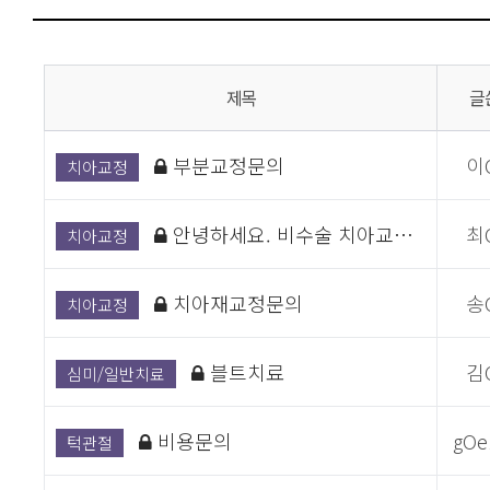
제목
글
부분교정문의
이
치아교정
안녕하세요. 비수술 치아교…
최
치아교정
치아재교정문의
송
치아교정
블트치료
김
심미/일반치료
비용문의
gOe
턱관절