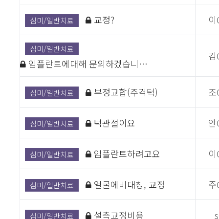
교정?
이
심미/일반치료
심미/일반치료
김
임플란트에대해 문의하겠습니…
부정교합(주걱턱)
조
심미/일반치료
턱관절이요
안
심미/일반치료
임플란트하려고요
이
심미/일반치료
얼굴에비대칭, 교정
주
심미/일반치료
설측교정비용
심미/일반치료