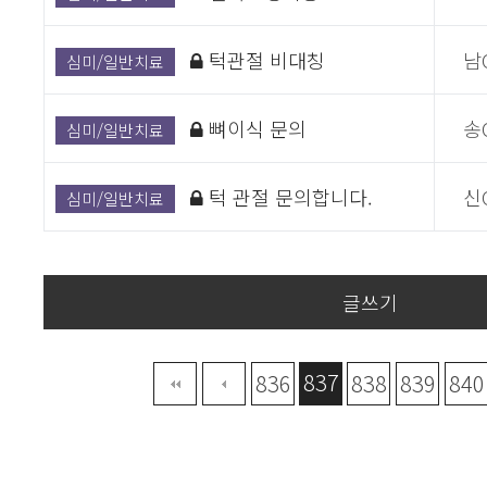
턱관절 비대칭
남
심미/일반치료
뼈이식 문의
송
심미/일반치료
턱 관절 문의합니다.
신
심미/일반치료
글쓰기
837
맨끝
836
838
839
840