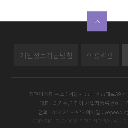
개인정보취급방침
이용약관
최앤이치과 주소 : 서울시 중구 세종대로39 
대표 : 최기수,이정아
사업자등록번호 : 104
전화 : 02-6271-2875
이메일 : yepeople
COPYRIGHT (C) 2020 최앤이치과의원. ALL R