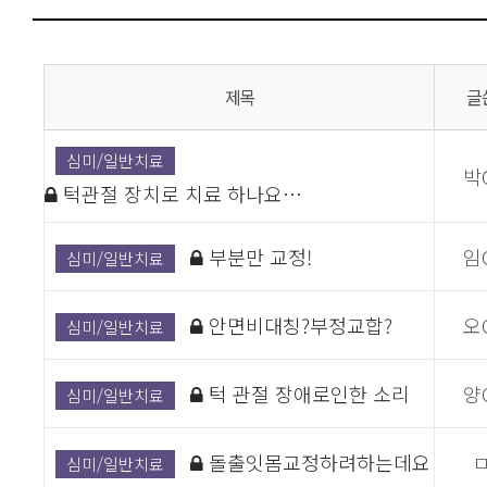
제목
글
심미/일반치료
박
턱관절 장치로 치료 하나요…
부분만 교정!
임
심미/일반치료
안면비대칭?부정교합?
오
심미/일반치료
턱 관절 장애로인한 소리
양
심미/일반치료
돌출잇몸교정하려하는데요
심미/일반치료