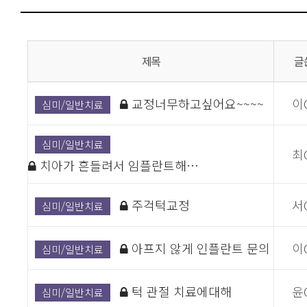
제목
글
교정너무하고싶어요~~~~
이
심미/일반치료
심미/일반치료
최
치아가 흔들려서 임플란트해…
주걱턱교정
서
심미/일반치료
아프지 않게 인플란트 문의
이
심미/일반치료
턱 관절 치료에대해
윤
심미/일반치료