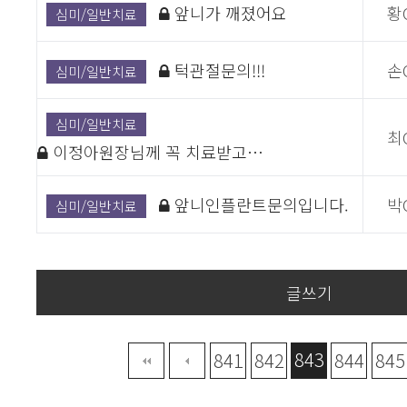
앞니가 깨졌어요
황
심미/일반치료
턱관절문의!!!
손
심미/일반치료
심미/일반치료
최
이정아원장님께 꼭 치료받고…
앞니인플란트문의입니다.
박
심미/일반치료
글쓰기
843
맨끝
841
842
844
845