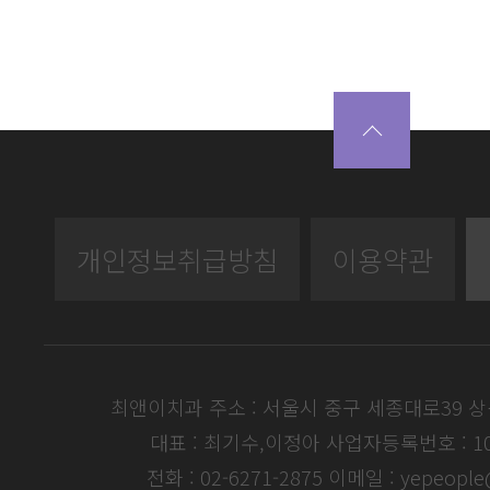
개인정보취급방침
이용약관
최앤이치과 주소 : 서울시 중구 세종대로39 
대표 : 최기수,이정아
사업자등록번호 : 104
전화 : 02-6271-2875
이메일 : yepeople