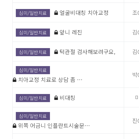
얼굴비대칭 치아교정
조
심미/일반치료
앞니 레진
김
심미/일반치료
턱관절 검사해보려구요,
김
심미/일반치료
심미/일반치료
박
치아교정 치료로 상담 좀 …
비대칭
심미/일반치료
심미/일반치료
진
위쪽 어금니 인플란트시술문…