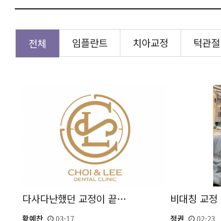
임플란트
치아교정
턱관절
전체
비대칭 교정
다사다난했던 교정이 끝…
정권
02-23
황예찬
03-17