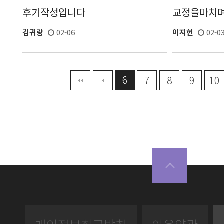
후기작성입니다
교정을마치
김귀랑
02-06
이지헌
02-0
6
맨끝
7
8
9
10