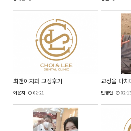
교정을 마치
최앤이치과 교정후기
민경란
02-1
이윤지
02-21