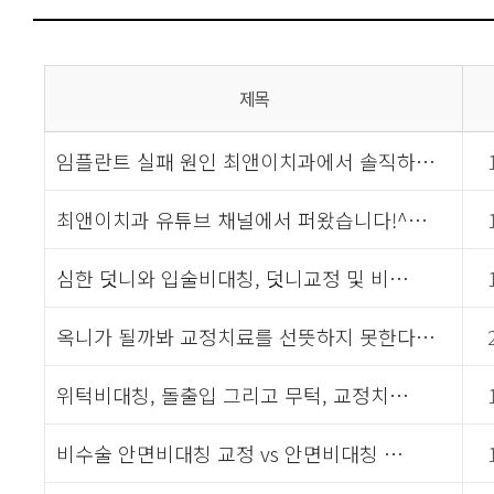
제목
임플란트 실패 원인 최앤이치과에서 솔직하…
최앤이치과 유튜브 채널에서 퍼왔습니다!^…
심한 덧니와 입술비대칭, 덧니교정 및 비…
옥니가 될까봐 교정치료를 선뜻하지 못한다…
위턱비대칭, 돌출입 그리고 무턱, 교정치…
비수술 안면비대칭 교정 vs 안면비대칭 …