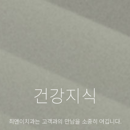
건강지식
최앤이치과는 고객과의 만남을 소중히 여깁니다.