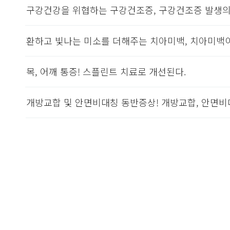
구강건강을 위협하는 구강건조증, 구강건조증 발생의
환하고 빛나는 미소를 더해주는 치아미백, 치아미백이
목, 어깨 통증! 스플린트 치료로 개선된다.
개방교합 및 안면비대칭 동반증상! 개방교합, 안면비
처음
맨끝