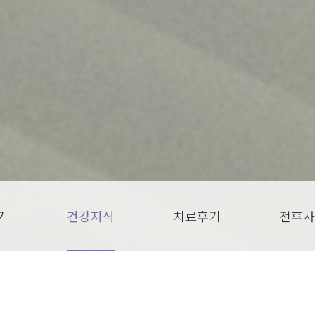
기
건강지식
치료후기
전후사