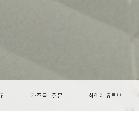
진
자주묻는질문
최앤이 유튜브