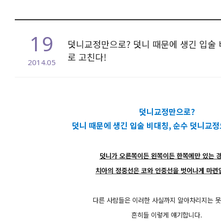
19
덧니교정만으로? 덧니 때문에 생긴 입술 
로 고친다!
2014.05
본문
덧니교정만으로?
덧니 때문에 생긴 입술 비대칭, 순수 덧니교정
덧니가 오른쪽이든 왼쪽이든 한쪽에만 있는 
치아의 정중선은 코와 인중선을 벗어나게 마련
다른 사람들은 이러한 사실까지 알아차리지는 못
흔히들 이렇게 얘기합니다.