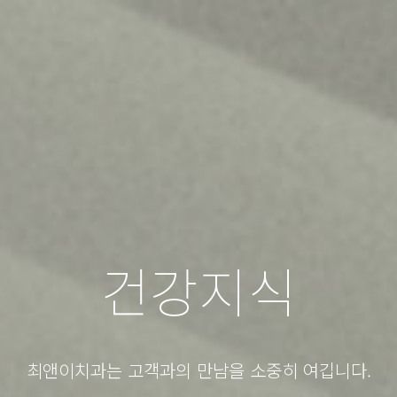
건강지식
최앤이치과는 고객과의 만남을 소중히 여깁니다.