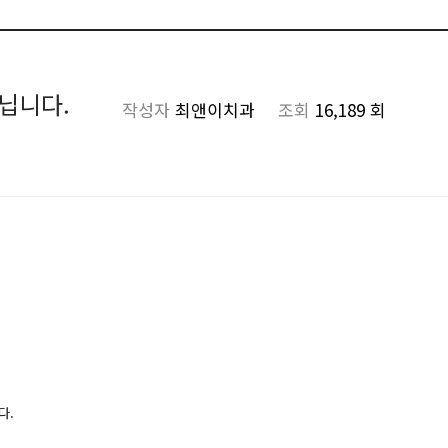
닙니다.
작성자
최앤이치과
조회
16,189 회
다.