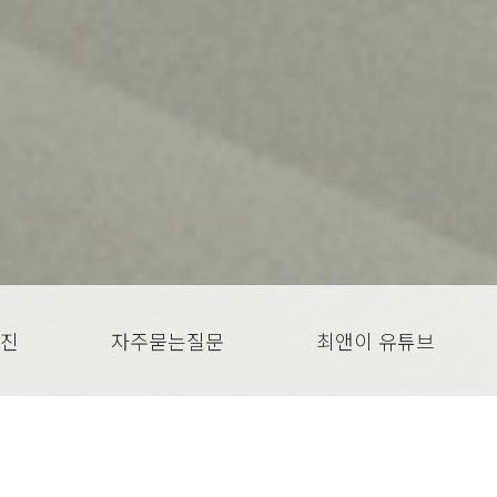
진
자주묻는질문
최앤이 유튜브