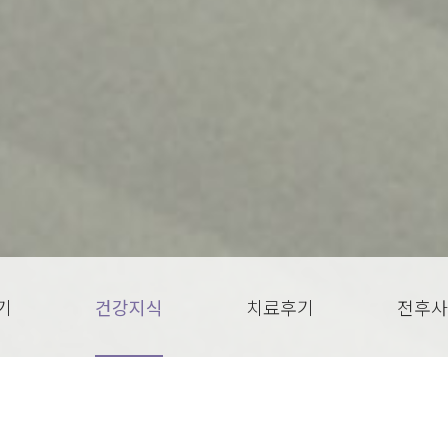
기
건강지식
치료후기
전후사