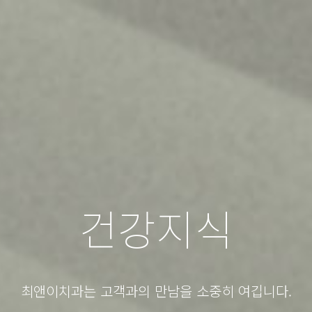
건강지식
최앤이치과는 고객과의 만남을 소중히 여깁니다.