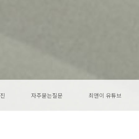
진
자주묻는질문
최앤이 유튜브