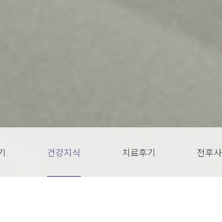
기
건강지식
치료후기
전후사