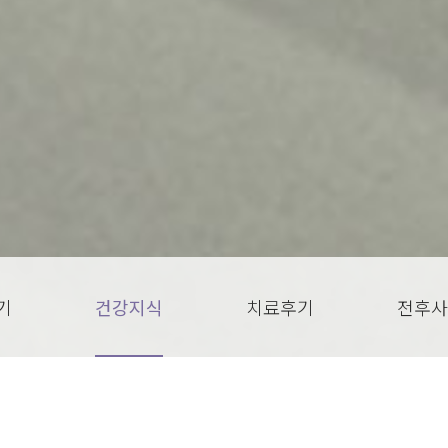
기
건강지식
치료후기
전후사