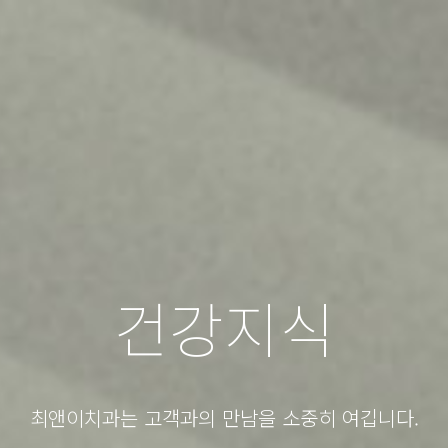
건강지식
최앤이치과는 고객과의 만남을 소중히 여깁니다.