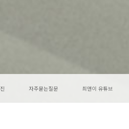
진
자주묻는질문
최앤이 유튜브