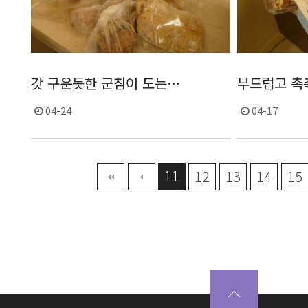
갓 구운듯한 군침이 도는…
부드럽고 촉
04-24
04-17
11
맨끝
12
13
14
15