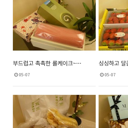
부드럽고 촉촉한 롤케이크~…
싱싱하고 달
05-07
05-07