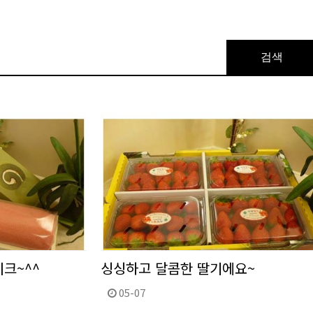
검색
크~^^
싱싱하고 달콤한 딸기에요~
05-07