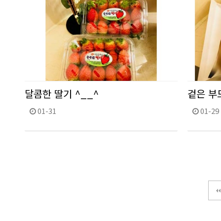
달콤한 딸기 ^__^
겉은 부
01-31
01-29
다음