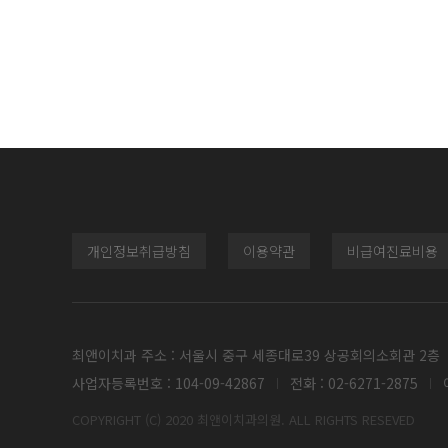
개인정보취급방침
이용약관
비급여진료비용
최앤이치과 주소 : 서울시 중구 세종대로39 상공회의소회관 2층
사업자등록번호 : 104-09-42867
전화 : 02-6271-2875
이
COPYRIGHT (C) 2020 최앤이치과의원. ALL RIGHTS RESEVED