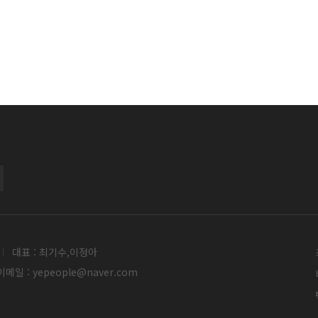
대표 : 최기수,이정아
메일 : yepeople@naver.com