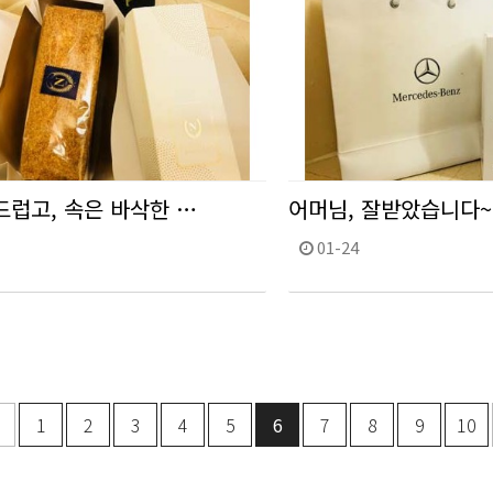
드럽고, 속은 바삭한 …
어머님, 잘받았습니다
01-24
맨끝
1
2
3
4
5
6
7
8
9
10