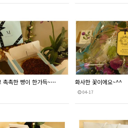
 촉촉한 빵이 한가득~…
화사한 꽃이에요~^^
04-17