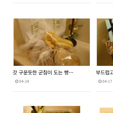
갓 구운듯한 군침이 도는 빵…
부드럽고
04-24
04-17