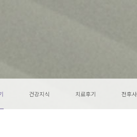
기
건강지식
치료후기
전후사