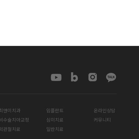
최앤이치과
임플란트
온라인상담
비수술치아교정
심미치료
커뮤니티
턱관절치료
일반치료