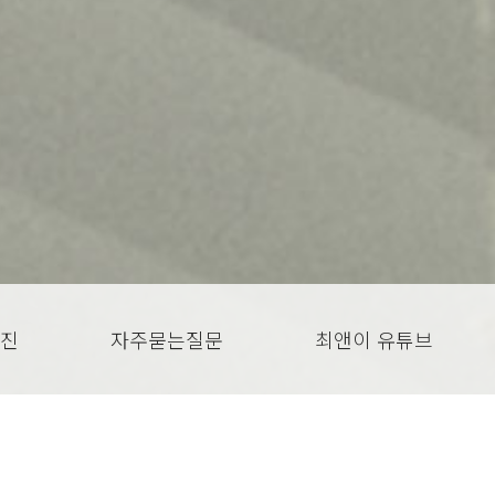
진
자주묻는질문
최앤이 유튜브