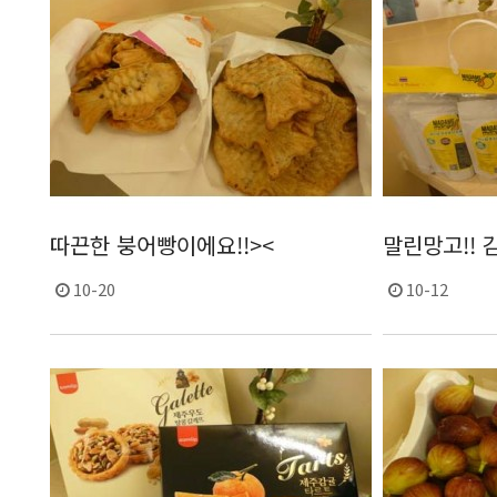
따끈한 붕어빵이에요!!><
말린망고!! 
10-20
10-12