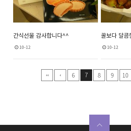
간식선물 감사합니다^^
꿀보다 달콤
10-12
10-12
7
맨끝
6
8
9
10