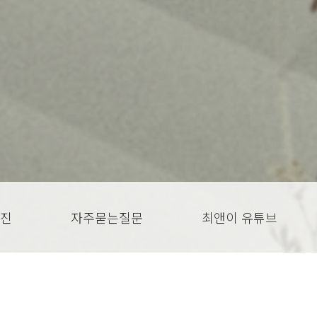
진
자주묻는질문
최앤이 유튜브