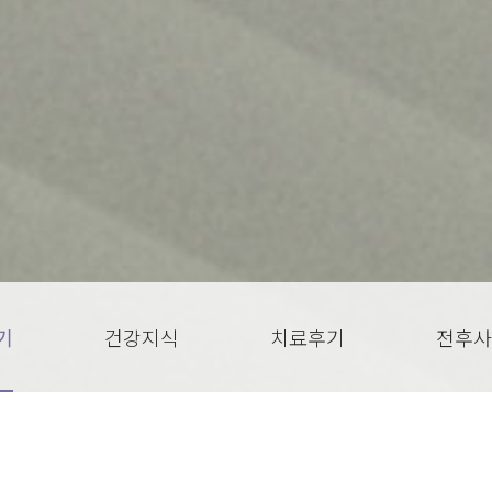
기
건강지식
치료후기
전후사