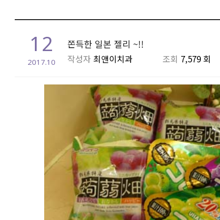
12
쫀득한 일본 젤리 ~!!
작성자
최앤이치과
조회
7,579 회
2017.10
본문