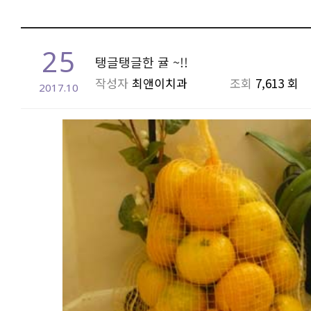
25
탱글탱글한 귤 ~!!
작성자
최앤이치과
조회
7,613 회
2017.10
본문