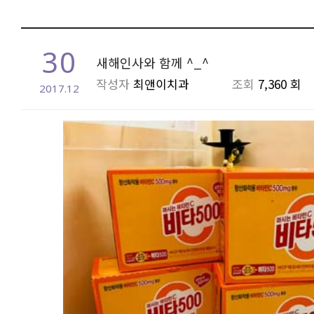
30
새해인사와 함께 ^_^
작성자
최앤이치과
조회
7,360 회
2017.12
본문