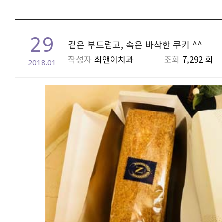
29
겉은 부드럽고, 속은 바삭한 쿠키 ^^
작성자
최앤이치과
조회
7,292 회
2018.01
본문