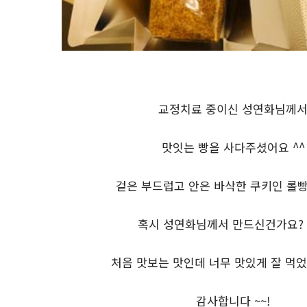
교정치료 중이신 성연화님께
맛잇는 빵을 사다주셨어요 ^^
겉은 부드럽고 안은 바삭한 쿠키인 롤빵
혹시 성연화님께서 만드신건가요?
처음 맛보는 맛인데 너무 맛있게 잘 먹었
감사합니다 ~~!