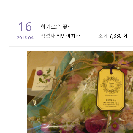
16
향기로운 꽃~
작성자
최앤이치과
조회
7,338 회
2018.04
본문