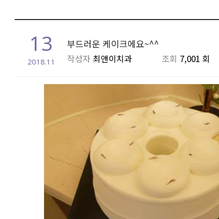
13
부드러운 케이크에요~^^
작성자
최앤이치과
조회
7,001 회
2018.11
본문