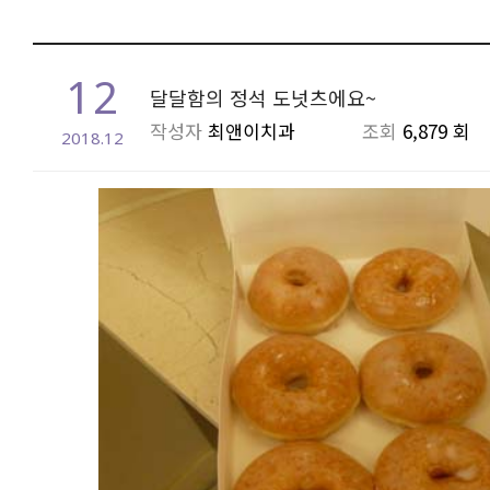
12
달달함의 정석 도넛츠에요~
작성자
최앤이치과
조회
6,879 회
2018.12
본문