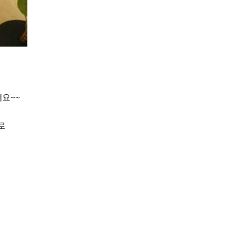
요~~
로