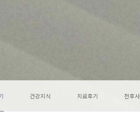
기
건강지식
치료후기
전후사