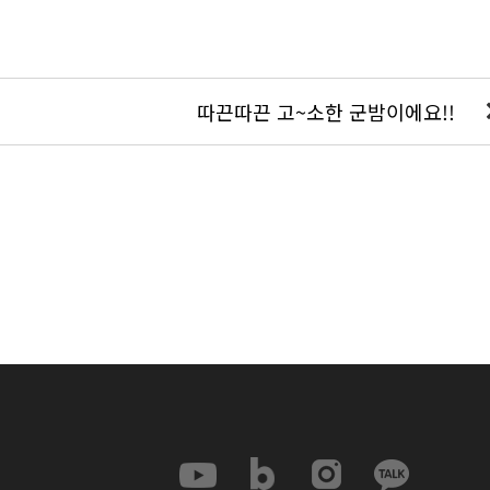
따끈따끈 고~소한 군밤이에요!!