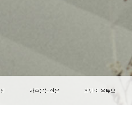
진
자주묻는질문
최앤이 유튜브