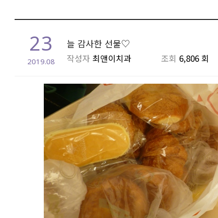
23
늘 감사한 선물♡
작성자
최앤이치과
조회
6,806 회
2019.08
본문