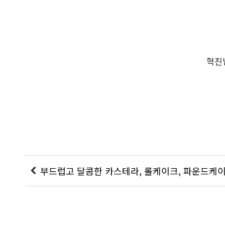
혁진
부드럽고 달콤한 카스테라, 롤케이크, 파운드케이크