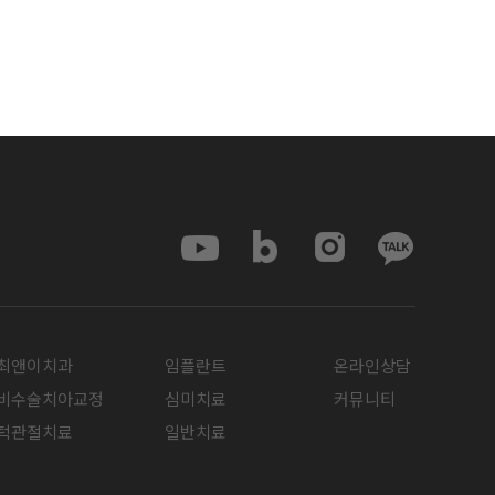
최앤이치과
임플란트
온라인상담
비수술치아교정
심미치료
커뮤니티
턱관절치료
일반치료