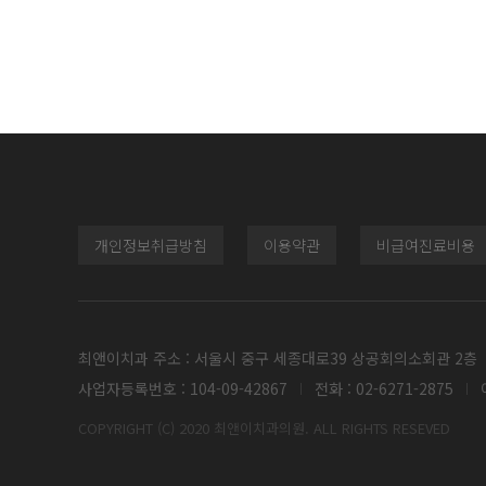
개인정보취급방침
이용약관
비급여진료비용
최앤이치과 주소 : 서울시 중구 세종대로39 상공회의소회관 2층
사업자등록번호 : 104-09-42867
전화 : 02-6271-2875
이
COPYRIGHT (C) 2020 최앤이치과의원. ALL RIGHTS RESEVED