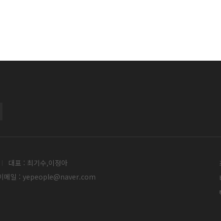
대표 : 최기수,이정아
메일 : yepeople@naver.com