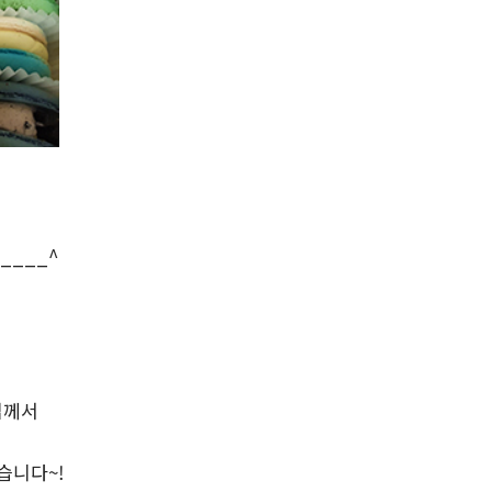
____^
님께서
습니다~!