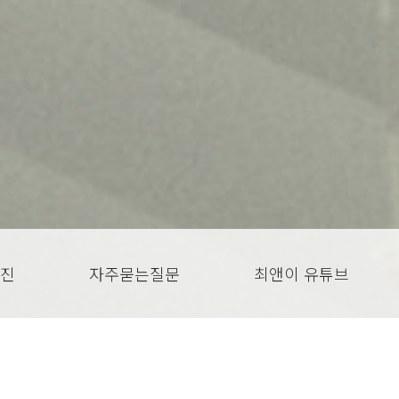
진
자주묻는질문
최앤이 유튜브