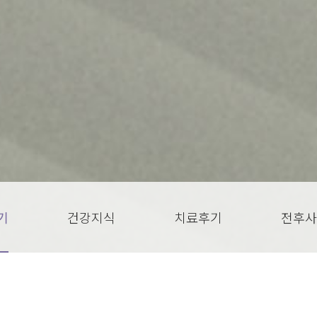
기
건강지식
치료후기
전후사