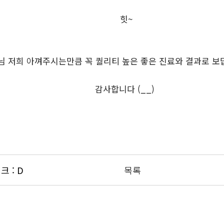
힛~
님 저희 아껴주시는만큼 꼭 퀄리티 높은 좋은 진료와 결과로 보
감사합니다 (__)
 : D
목록