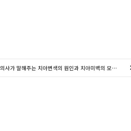
현직 치과의사가 말해주는 치아변색의 원인과 치아미백의 모든 것 (셀프미백, 미백치약, 전문가미백)