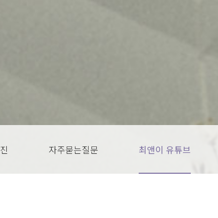
진
자주묻는질문
최앤이 유튜브