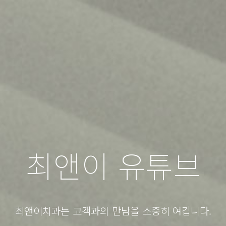
최앤이 유튜브
최앤이치과는 고객과의 만남을 소중히 여깁니다.