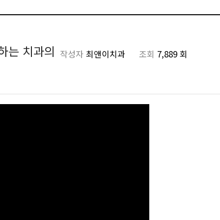
번하는 치과의
작성자
최앤이치과
조회
7,889 회