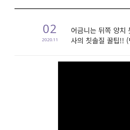
02
어금니는 뒤쪽 양치 
사의 칫솔질 꿀팁!! 
2020.11