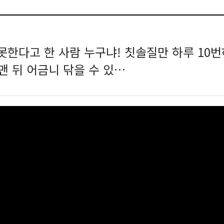
못한다고 한 사람 누구냐! 칫솔질만 하루 10
(맨 뒤 어금니 닦을 수 있…