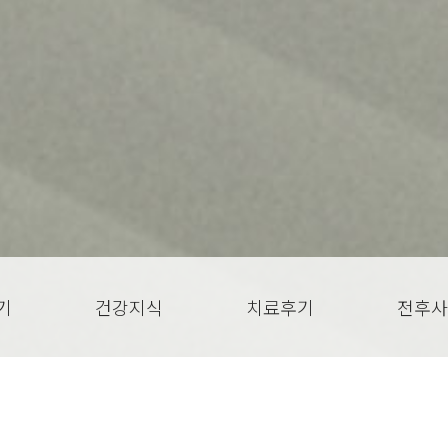
기
건강지식
치료후기
전후사