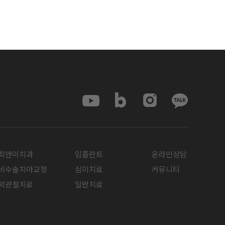
최앤이치과
임플란트
온라인상담
비수술치아교정
심미치료
커뮤니티
턱관절치료
일반치료