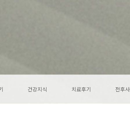
기
건강지식
치료후기
전후사