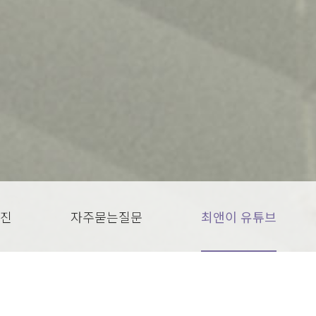
진
자주묻는질문
최앤이 유튜브