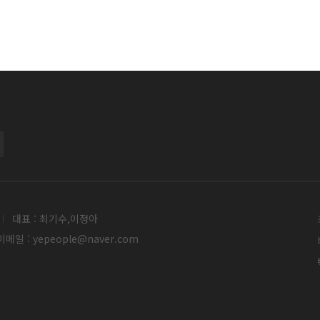
대표 : 최기수,이정아
메일 : yepeople@naver.com