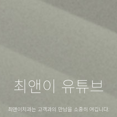
최앤이 유튜브
최앤이치과는 고객과의 만남을 소중히 여깁니다.