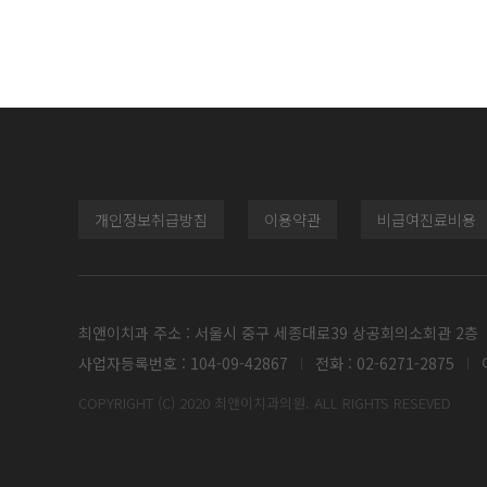
개인정보취급방침
이용약관
비급여진료비용
최앤이치과 주소 : 서울시 중구 세종대로39 상공회의소회관 2층
사업자등록번호 : 104-09-42867
전화 : 02-6271-2875
이
COPYRIGHT (C) 2020 최앤이치과의원. ALL RIGHTS RESEVED