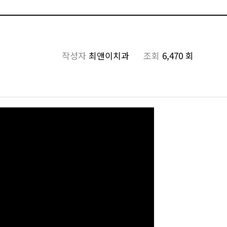
작성자
최앤이치과
조회
6,470 회