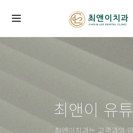
최앤이 유
최앤이치과는 고객과의 